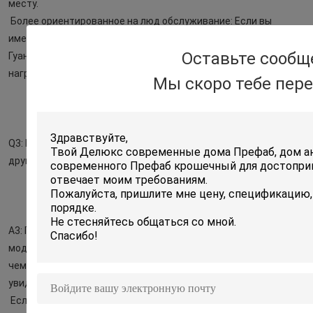
месту.
Более ориентированное на люд обслуживание: Если вы 
имеете другие строительные материалы к источнику в Foshan 
Оставьте сообщ
Гуандуне, то мы даем бесплатного услуг и консервную банку
нагрузите продукты в таком же контейнере с нашим домом.
Мы скоро тебе пер
Q3: Если я приказываю дом, то я получу материалы дома с 
другим цветом чем переводом?
A3: Перевод 3D наше предложение для каждой типовой 
модели, поэтому фактический цвет будет немножко другой 
чем что вы
увидел в представляя изображениях.
Если вам нужно увидеть физический материальный цвет, то 