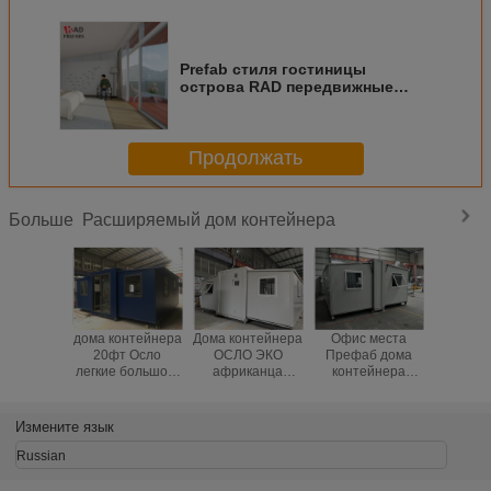
Prefab стиля гостиницы
острова RAD передвижные
дома шале модульного
роскошного airbnb
полуфабрикат плавая
Продолжать
полуфабрикат
Расширяемый дом контейнера
Больше
дома контейнера
Дома контейнера
Офис места
Соврем
20фт Осло
ОСЛО ЭКО
Префаб дома
дом Н
легкие большого
африканца
контейнера
Зелан
расширяемого
доступные,
офиса ОСЛО
контей
мобильные
экономические
расширяемый
расшир
носят для
дома Префаб
для инженеров
крошечны
Измените язык
квартиры
с солн
бабушки
систе
Russian
реше