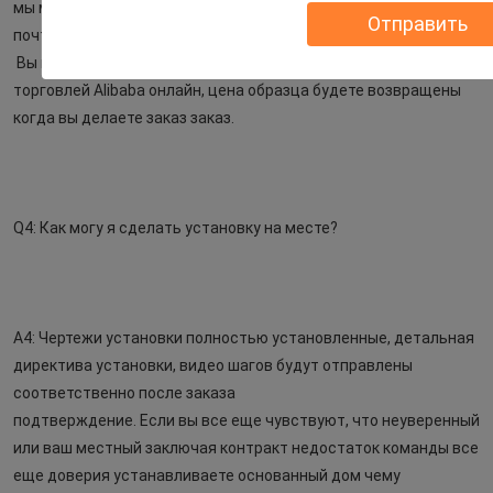
мы можем аранжировать образцы материалов к вам с 
Отправить
почтовым сбором принесенным вашей стороной.
Вы можете сделать заказ заказ образца страхования 
торговлей Alibaba онлайн, цена образца будете возвращены 
когда вы делаете заказ заказ.
Q4: Как могу я сделать установку на месте?
A4: Чертежи установки полностью установленные, детальная 
директива установки, видео шагов будут отправлены 
соответственно после заказа
подтверждение. Если вы все еще чувствуют, что неуверенный 
или ваш местный заключая контракт недостаток команды все 
еще доверия устанавливаете основанный дом чему