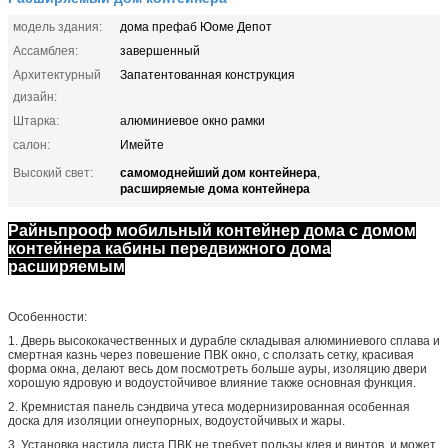
модель здания:
дома префаб Юоме Депот
Ассамблея:
завершенный
Архитектурный
Запатентованная конструкция
дизайн:
Штарка:
алюминиевое окно рамки
салон:
Имейте
самомоднейший дом контейнера
Высокий свет:
,
расширяемые дома контейнера
Райньпрооф мобильный контейнер дома с домом
контейнера кабины передвижного дома
расширяемым
Особенности:
1. Дверь высококачественных и дурабле складывая алюминиевого сплава и
смертная казнь через повешение ПВК окно, с сползать сетку, красивая
форма окна, делают весь дом посмотреть больше ауры, изоляцию двери
хорошую ядровую и водоустойчивое влияние также основная функция.
2. Кремнистая панель сэндвича утеса модернизированная особенная
доска для изоляции огнеупорных, водоустойчивых и жары.
3. Установка настила листа ПВК не требует пользы клея и винтов, и может