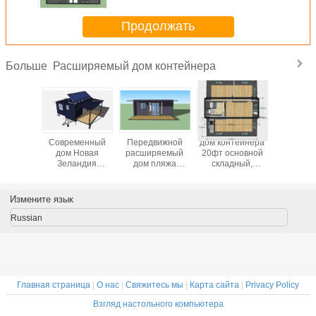
передвижного дома
расширяемым
Продолжать
Расширяемый дом контейнера
Больше
места
Современный
Передвижной
дом контейнера
дома кон
б дома
дом Новая
расширяемый
20фт основной
20фт 
йнера
Зеландия
дом пляжа
складный,
легкие б
 ОСЛО
контейнера,
взморья 20фт
расширяемое
расширя
ряемый
расширяемый
ОСЛО дома
здание 2 спален
мобил
женеров
крошечный дом с
контейнера с
портативное
носят
Измените язык
с солнечной
балконом
кварт
системой
бабу
Russian
решетки
Главная страница
|
О нас
|
Свяжитесь мы
|
Карта сайта
|
Privacy Policy
Взгляд настольного компьютера