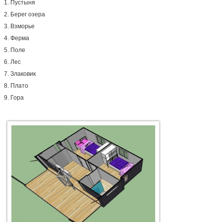
1. Пустыня
2. Берег озера
3. Взморье
4. Ферма
5. Поле
6. Лес
7. Злаковик
8. Плато
9. Гора