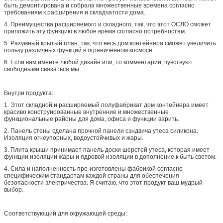
быть демонтирована и собрала множественные времена согласно
требованиям к расширения и складчатости дома.
4. Преимущества расширяемого и складного, так, что этот ОСЛО сможет
приложить эту функцию в любое время согласно потребностям.
5. Разумный крытый план, так, что весь дом контейнера сможет увеличить
пользу различных функций в ограниченном космосе.
6. Если вам имеете любой дизайн или, то комментарии, чувствуют
свободными связаться мы.
Внутри продукта:
1. Этот складной и расширяемый полуфабрикат дом контейнера имеет
красиво конструированные внутренние и множественные
функциональные районы для дома, офиса и функции варить.
2. Панель стены сделана прочной панели сэндвича утеса силикона.
Изоляция огнеупорных, водоустойчивых и жары.
3. Плита крыши принимает панель доски шерстей утеса, которая имеет
функции изоляции жары и ядровой изоляции в дополнение к быть светом.
4. Сила и наполненность пре-изготовлены фабрикой согласно
специфическим стандартам каждой страны для обеспечения
безопасности электричества. Я считаю, что этот продукт ваш мудрый
выбор.
Соответствующий для окружающей среды: