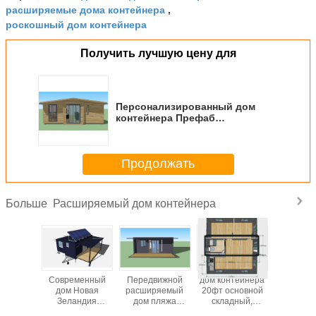
расширяемые дома контейнера
,
роскошный дом контейнера
Получить лучшую цену для
Персонализированный дом
контейнера Префаб
расширяемый с хорошей
ядровой изоляцией/делает
водостойким
Продолжать
Расширяемый дом контейнера
Больше
места
Современный
Передвижной
дом контейнера
дома кон
б дома
дом Новая
расширяемый
20фт основной
20фт 
йнера
Зеландия
дом пляжа
складный,
легкие б
 ОСЛО
контейнера,
взморья 20фт
расширяемое
расширя