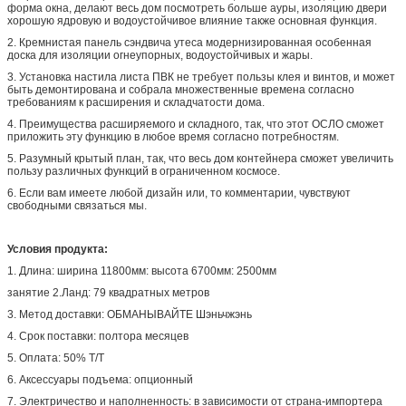
форма окна, делают весь дом посмотреть больше ауры, изоляцию двери
хорошую ядровую и водоустойчивое влияние также основная функция.
2. Кремнистая панель сэндвича утеса модернизированная особенная
доска для изоляции огнеупорных, водоустойчивых и жары.
3. Установка настила листа ПВК не требует пользы клея и винтов, и может
быть демонтирована и собрала множественные времена согласно
требованиям к расширения и складчатости дома.
4. Преимущества расширяемого и складного, так, что этот ОСЛО сможет
приложить эту функцию в любое время согласно потребностям.
5. Разумный крытый план, так, что весь дом контейнера сможет увеличить
пользу различных функций в ограниченном космосе.
6. Если вам имеете любой дизайн или, то комментарии, чувствуют
свободными связаться мы.
Условия продукта:
1. Длина: ширина 11800мм: высота 6700мм: 2500мм
занятие 2.Ланд: 79 квадратных метров
3. Метод доставки: ОБМАНЫВАЙТЕ Шэньчжэнь
4. Срок поставки: полтора месяцев
5. Оплата: 50% Т/Т
6. Аксессуары подъема: опционный
7. Электричество и наполненность: в зависимости от страна-импортера