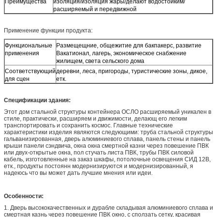
Преимущества
изоляция/изоляция жары/делают водостойким/
расширяемый и передвижной
Применение функции продукта:
Функциональные
Размещещние, общежитие для бакпакерс, развитие
применения
Вакатионал, лагерь, экономическое снабжение
жилищем, света сельского дома
Соответствующий
деревни, леса, пригороды, туристические зоны, дикое,
для сцен
етк.
Спецификации здания:
Этот дом стальной структуры контейнера ОСЛО расширяемый уникален в
стиле, практически, расширяем и движимости, делающ его легким
транспортировать и сохранить космос. Главные технические
характеристики изделия являются следующими: труба стальной структуры
гальванизированная, дверь алюминиевого сплава, панель стены и панель
крыши панели сэндвича, окна окна смертной казни через повешение ПВК
или двух-открытые окна, пол стучать листа ПВК, трубы ПВК силовой
кабель, изготовленные на заказ шкафы, потолочные освещения СИД 12В,
етк., продукты постоянн модернизируются и модернизированный, я
надеюсь что вы может дать лучшие мнения или идеи.
Особенности:
1. Дверь высококачественных и дурабле складывая алюминиевого сплава и
смертная казнь через повешение ПВК окно, с сползать сетку, красивая