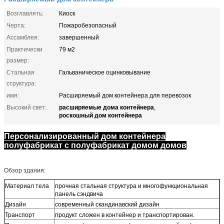
Возглавлять:
Киоск
Черта:
Пожаробезопасный
Ассамблея:
завершенный
Практически
79 м2
размер:
Стальная
Гальваническое оцинковывание
структура:
имя:
Расширяемый дом контейнера для перевозок
расширяемые дома контейнера
Высокий свет:
,
роскошный дом контейнера
Персонализированный дом контейнера
полуфабрикат с полуфабрикат домом домов
Обзор здания:
Материал тела
прочная стальная структура и многофункциональная
панель сэндвича
Дизайн
современный скандинавский дизайн
Транспорт
продукт сложен в контейнер и транспортирован.