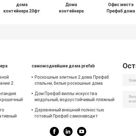
дома
Дома
Офис места
контейнера 20фт
контейнера
Префаб дома
Осло легкие
ОСЛО ЭКО
контейнера
большого
африканца
офиса ОСЛО
расширяемого
доступные,
расширяемый
мобильные
экономические
для инженеро
носят для
дома Префаб
квартиры
бабушки
Ост
ера
самомоднейшие дома prefab
вной
Роскошные элитные 2 дома Префаб
ание 2
спальни, белые роскошные дома
Префаб с балконом
еландия
Дом Префаб виллы искусства
 крошечный
модульный, водоустойчивый пляжный
ой решетки
домик курорта Таиланда
го
Деревянный внешний полностью
тативный
готовый Префаб самонаводит
тандарт
панельные дома тимберса задворк
сада