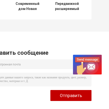
Современный
Передвижной
дом Новая
расширяемый
Зеландия
дом пляжа
контейнера,
взморья 20фт
расширяемый
ОСЛО дома
в
крошечный дом
контейнера с
с с солнечной
балконом
системой
решетки
авить сообщение