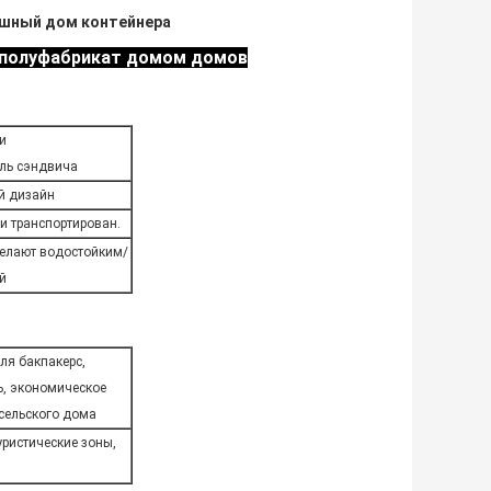
шный дом контейнера
 полуфабрикат домом домов
и
ль сэндвича
й дизайн
 и транспортирован.
елают водостойким/
й
ля бакпакерс,
ь, экономическое
сельского дома
уристические зоны,