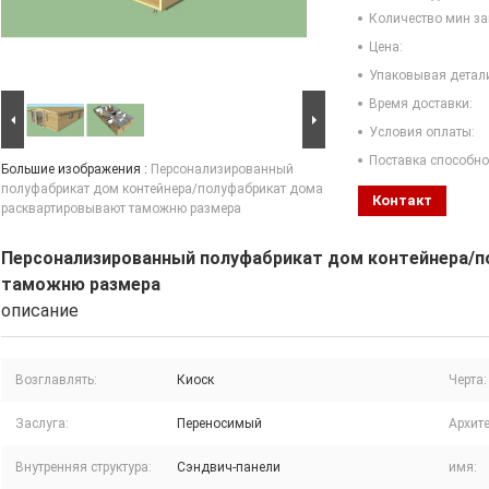
Количество мин за
Цена:
Упаковывая детал
Время доставки:
Условия оплаты:
Поставка способно
Большие изображения :
Персонализированный
полуфабрикат дом контейнера/полуфабрикат дома
Контакт
расквартировывают таможню размера
Персонализированный полуфабрикат дом контейнера/
таможню размера
описание
Возглавлять:
Киоск
Черта:
Заслуга:
Переносимый
Архит
Внутренняя структура:
Сэндвич-панели
имя: