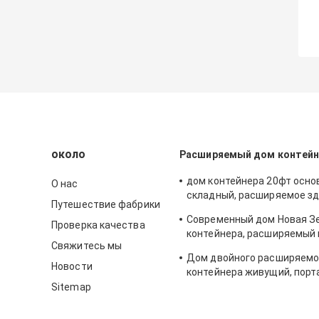
около
Расширяемый дом контейн
дом контейнера 20фт осно
О нас
складный, расширяемое зд
Путешествие фабрики
спален портативное
Современный дом Новая З
Проверка качества
контейнера, расширяемый
Свяжитесь мы
дом с с солнечной систем
Дом двойного расширяемо
Новости
контейнера живущий, пор
контейнер самонаводит с
Sitemap
40фт австралийский