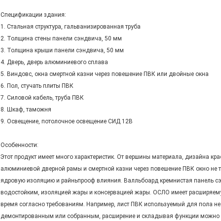
Спецификации здания:
1. Стальная структура, гальванизированная труба
2. Толщина стены панели сэндвича, 50 мм
3. Толщина крыши панели сэндвича, 50 мм
4. Дверь, дверь алюминиевого сплава
5. Виндовс, окна смертной казни через повешение ПВК или двойные окна
6. Пол, стучать плиты ПВК
7. Силовой кабель, труба ПВК
8. Шкаф, таможня
9. Освещение, потолочное освещение СИД 12В
Особенности:
Этот продукт имеет много характеристик. От вершины материала, дизайна к
алюминиевой дверной рамы и смертной казни через повешение ПВК окно не то
ядровую изоляцию и райньпрооф влияния. Валльбоард кремнистая панель сэ
водостойким, изоляцией жары и консервацией жары. ОСЛО имеет расширяем
время согласно требованиям. Например, лист ПВК используемый для пола не 
демонтированным или собранным, расширение и складывая функции можно ис