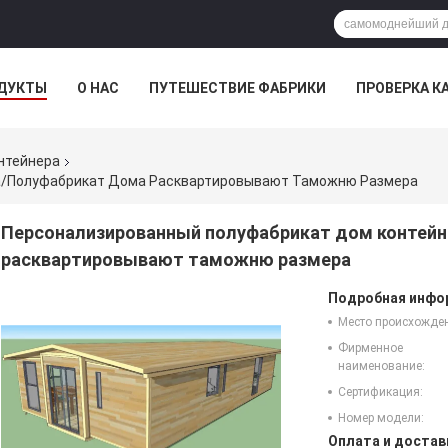
ДУКТЫ
О НАС
ПУТЕШЕСТВИЕ ФАБРИКИ
ПРОВЕРКА К
нтейнера
а/полуфабрикат Дома Расквартировывают Таможню Размера
Персонализированный полуфабрикат дом контей
расквартировывают таможню размера
Подробная инфор
Место происхожде
Фирменное
наименование:
Сертификация:
Номер модели:
Оплата и достав