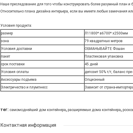
Наше преследование для того чтобы конструировать более разумный план и 
Относительно плана дизайна интерьера, если вы имеете любые замечания или
Условия продукта:
размер
Л11800* в6700* х2500мм
зона
79 квадратных метров
Условия доставки
ОБМАНЫВАЙТЕ Фошан
пакет
Пластиковая упаковка
срок поставки
45 дней
Условия оплаты
депозит 50% т/т, баланс пре
Аксессуары подъема
Опционный
Электричество и плумпнесс
Зависит от страна-импортер
,
,
тег:
самомоднейший дом контейнера
расширяемые дома контейнера
роско
Контактная информация