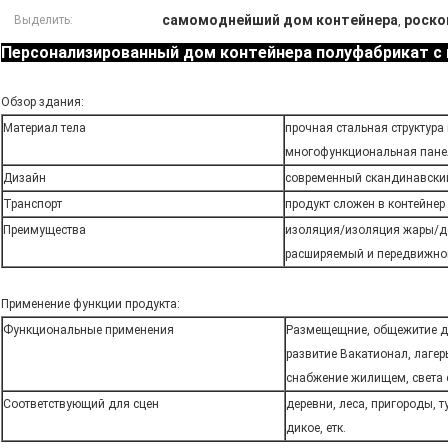
самомоднейший дом контейнера
роско
Выделить:
,
Персонализированный дом контейнера полуфабрикат с
Обзор здания:
Материал тела
прочная стальная структура 
многофункциональная пане
Дизайн
современный скандинавски
Транспорт
продукт сложен в контейнер
Преимущества
изоляция/изоляция жары/д
расширяемый и передвижно
Применение функции продукта:
Функциональные применения
Размещещние, общежитие д
развитие Вакатионал, лагер
снабжение жилищем, света 
Соответствующий для сцен
деревни, леса, пригороды, т
дикое, етк.