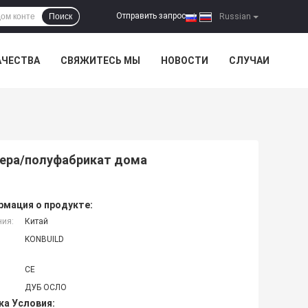
Отправить запрос
Поиск
|
Russian
АЧЕСТВА
СВЯЖИТЕСЬ МЫ
НОВОСТИ
СЛУЧАИ
нера/полуфабрикат дома
мация о продукте:
ния:
Китай
KONBUILD
CE
ДУБ ОСЛО
ка Условия: